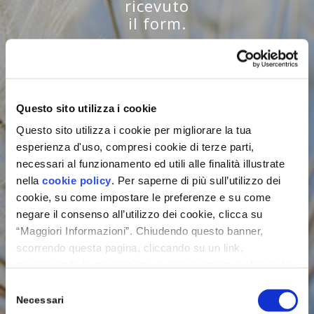
ricevuto
il form.
Non
vediamo
l’ora di
Questo sito utilizza i cookie
incontrarti
in fiera
Questo sito utilizza i cookie per migliorare la tua
MCE allo
esperienza d'uso, compresi cookie di terze parti,
stand
necessari al funzionamento ed utili alle finalità illustrate
M25
nella
cookie policy
. Per saperne di più sull’utilizzo dei
cookie, su come impostare le preferenze e su come
(Pad.24).
negare il consenso all’utilizzo dei cookie, clicca su
“Maggiori Informazioni”. Chiudendo questo banner,
scorrendo questa pagina, cliccando su un link,
proseguendo la navigazione in altra maniera o cliccando
“OK”, accetti l'utilizzo dei cookie da parte nostra.
Se vuoi,
Selezione
puoi
Necessari
del