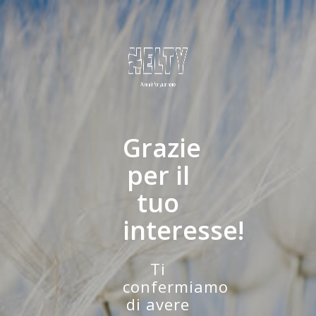
Grazie
per il
tuo
interesse!
Ti
confermiamo
di avere