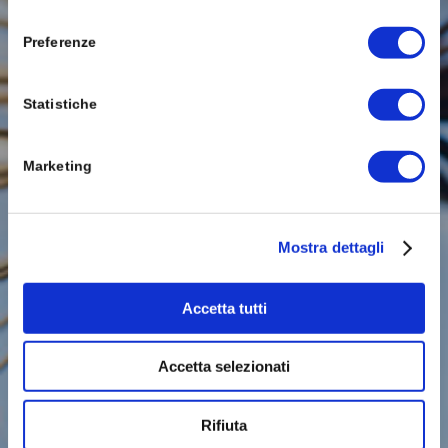
fissare
consenso
un
Preferenze
appuntamento
in
agenda
Statistiche
per una
visita
Marketing
guidata
allo
stand.
Mostra dettagli
Scegli tu
data e
orario
Accetta tutti
cliccando
qui
Accetta selezionati
sotto.
Rifiuta